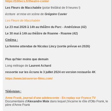
https://100ecs.fr/theatre-conte/
Les Fleurs de Macchabée
(polar théâtral de 9 heures !)
écriture et mise en scène de
Grégoire Cuvier
Les Fleurs de Macchabée
Le 23 mai 2026 à 14h au théâtre du Parc - Andrézieux (42)
Le 30 mai à 14h au théâtre de Roanne - Roanne (42)
Cinéma :
La femme attendue de Nicolas Lincy (sortie prévue en 2026)
Plus qu'hier moins que demain
Long métrage de
Laurent Achard
ressortie sur les écrans le 3 juillet 2024 en version restaurée 4K
https://www.latraverse-films.com/
Télévision :
Anne Frank, journal d'une adolescente - En replay sur France TV
Documentaire d'
Alexandre Moix
dans lequel j'incarne le rôle d'Otto Frank, le
père d'Anne Frank