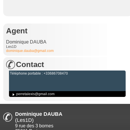
Agent
Dominique DAUBA
Les1D
dominique.dauba@gmail.com
Contact
Téléphone portable : +33686708470
perretalexis@gmail.com
Dominique DAUBA
(Les1D)
9 rue des 3 bornes