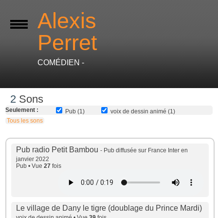
Alexis
Perret
COMÉDIEN -
2
Sons
Seulement :
Pub (1)
voix de dessin animé (1)
Tous les sons
Pub radio Petit Bambou
- Pub diffusée sur France Inter en
janvier 2022
Pub • Vue
27
fois
Le village de Dany le tigre (doublage du Prince Mardi)
voix de dessin animé • Vue
39
fois