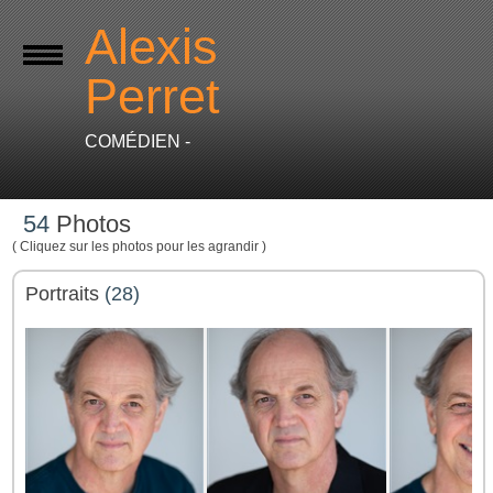
Alexis
Perret
COMÉDIEN -
54
Photos
( Cliquez sur les photos pour les agrandir )
Portraits
(28)